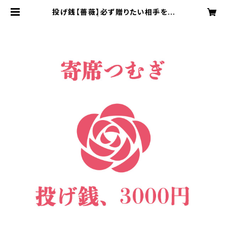
投げ銭【薔薇】必ず贈りたい相手をご
指定ください | ＊寄席つむぎ＊投げ銭
購入サイト